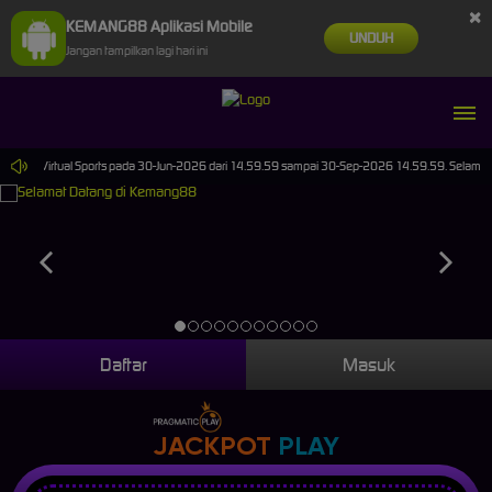
×
KEMANG88 Aplikasi Mobile
UNDUH
Jangan tampilkan lagi hari ini
al: PP Virtual Sports pada 30-Jun-2026 dari 14.59.59 sampai 30-Sep-2026 14.59.59. Selama wak
Daftar
Masuk
JACKPOT
PLAY