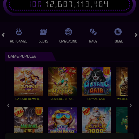
IDR
12,687,113,464
HOT GAMES
SLOTS
LIVE CASINO
RACE
TOGEL
OL
GAME POPULER
GATES OF OLYMPUS POP
TREASURES OF AZTEC
GOYANG GAIB
MAHJONG WINS 3 – BLACK SCATTER
DJ BOOM BOOM
GATES OF OLYMPUS 1000
MAHJONG WAYS