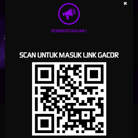
×
UNDUH
KEMANG88 APP
Nikmati berbagai permainan dalam satu
PEMBERITAHUAN !
genggaman
SCAN UNTUK MASUK LINK GACOR
UNDUH
PANDUAN INSTALASI
KEMANG88 - Sarana Bermain Game Online Resmi Paling
Aman