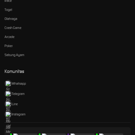
Race
Togel
Olahraga
Crash Game
Arcade
Poker
Sabung Ayam
Komunitas
Whatsapp
Telegram
Line
Instagram