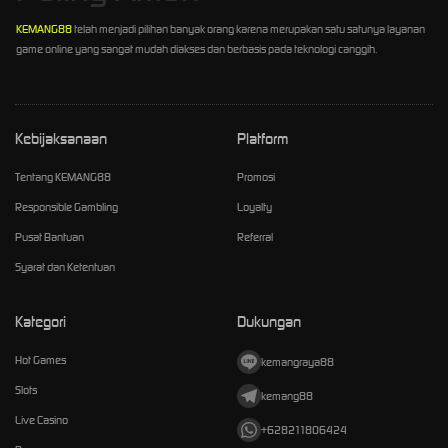
KEMANG88
telah menjadi pilihan banyak orang karena merupakan satu satunya layanan
game online yang sangat mudah diakses dan berbasis pada teknologi canggih.
Kebijaksanaan
Platform
Tentang KEMANG88
Promosi
Responsible Gambling
Loyalty
Pusat Bantuan
Referral
Syarat dan Ketentuan
Kategori
Dukungan
Hot Games
kemangraya88
Slots
kemang88
Live Casino
+628211806424