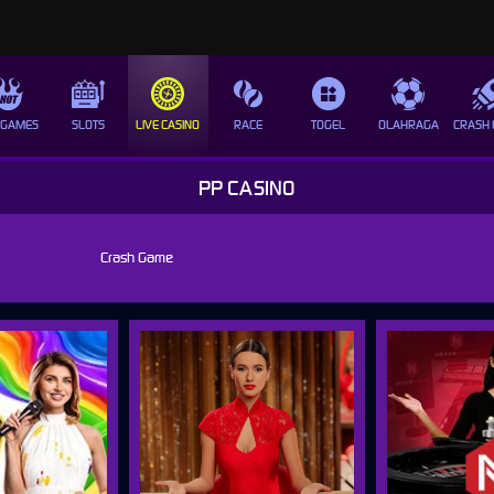
 GAMES
SLOTS
LIVE CASINO
RACE
TOGEL
OLAHRAGA
CRASH
PP CASINO
Crash Game