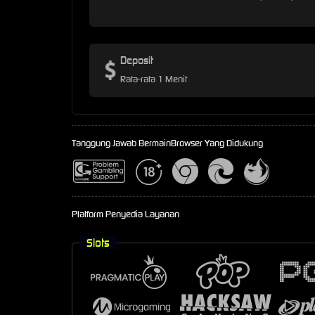
Deposit
Rata-rata 1 Menit
Tanggung Jawab Bermain
Browser Yang Didukung
Platform Penyedia Layanan
Slots