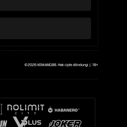
©2026 KEMANG88. Hak cipta dilindungi | 18+