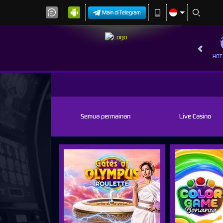
Main di Telegram
HOT
Semua permainan
Live Casino