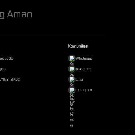
ng Aman
Komunitas
graya88
Whatsapp
g88
Telegram
746312790
Line
Instagram