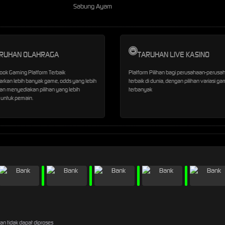
Sabung Ayam
RUHAN OLAHRAGA
TARUHAN LIVE KASINO
ook Gaming Platform Terbaik
Platform Pilihan bagi perusahaan-perusa
kan lebih banyak game, odds yang lebih
terbaik di dunia, dengan pilihan variasi g
 dan menyediakan pilihan yang lebih
terbanyak
untuk pemain.
an tidak dapat diproses