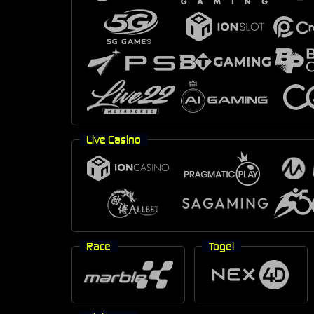
Live Casino
Race
Togel