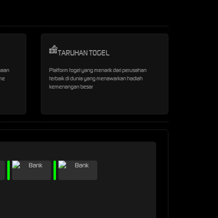
TARUHAN TOGEL
haan
Platform togel yang menarik dari perusahan
ame
terbaik di dunia yang menawarkan hadiah
kemenangan besar